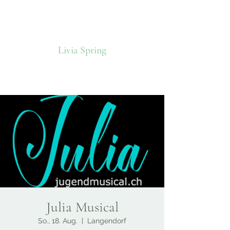
Livia Spring
Julia Musical
So., 18. Aug.
  |  
Langendorf