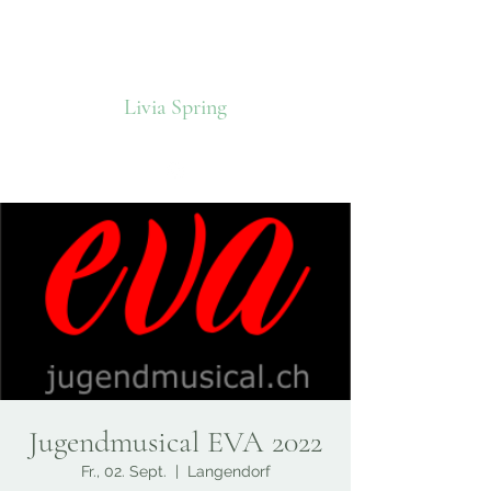
Livia Spring
Jugendmusical EVA 2022
Fr., 02. Sept.
  |  
Langendorf