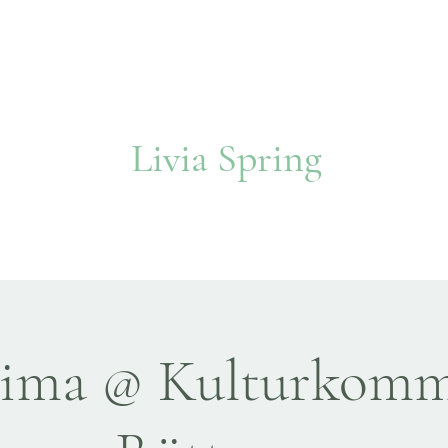
Livia Spring
e
Konzerte
Über
Projekte
Audio
Unterricht
Bilder
Ko
ima @ Kulturkomm